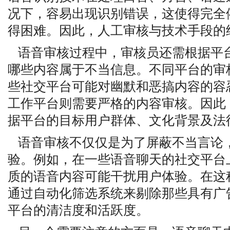
况下，容易出现识别错误，这使得完全
得困难。因此，人工审核与技术手段的
语音审核过程中，审核员还需根据平
哪些内容属于不当信息。不同平台的审
些社交平台可能对幽默和恶搞内容的容
工作平台则需要严格的内容审核。因此
据平台的目标用户群体、文化背景及法
语音审核不仅仅是为了屏蔽不当言论
验。例如，在一些语音聊天的社交平台
质的语音内容可能干扰用户体验。在这
通过自动化筛选系统来剔除那些具有广
平台的清洁度和活跃度。