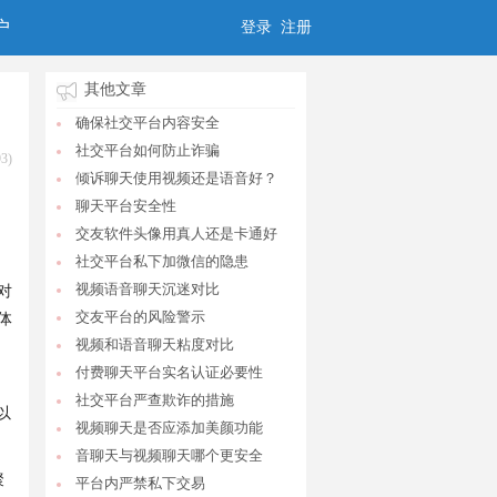
户
登录
注册
其他文章
确保社交平台内容安全
社交平台如何防止诈骗
3)
倾诉聊天使用视频还是语音好？
聊天平台安全性
交友软件头像用真人还是卡通好
社交平台私下加微信的隐患
视频语音聊天沉迷对比
对
交友平台的风险警示
体
视频和语音聊天粘度对比
付费聊天平台实名认证必要性
社交平台严查欺诈的措施
以
视频聊天是否应添加美颜功能
音聊天与视频聊天哪个更安全
聚
平台内严禁私下交易