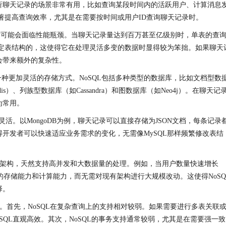
析聊天记录的场景非常有用，比如查询某段时间内的活跃用户、计算消息
显著提高查询效率，尤其是在需要按时间或用户ID查询聊天记录时。
录时可能会面临性能瓶颈。当聊天记录量达到百万甚至亿级别时，单表的查
固定表结构的，这使得它在处理灵活多变的数据时显得较为笨拙。如果聊天
会带来额外的复杂性。
了一种更加灵活的存储方式。NoSQL包括多种类型的数据库，比如文档型数
is）、列族型数据库（如Cassandra）和图数据库（如Neo4j）。在聊天记
为常用。
活。以MongoDB为例，聊天记录可以直接存储为JSON文档，每条记录
开发者可以快速适应业务需求的变化，无需像MySQL那样频繁修改表结
布式架构，天然支持高并发和大数据量的处理。例如，当用户数量快速增长
群的存储能力和计算能力，而无需对现有架构进行大规模改动。这使得NoSQ
择。
性。首先，NoSQL在复杂查询上的支持相对较弱。如果需要进行多表关联
ySQL直观高效。其次，NoSQL的事务支持通常较弱，尤其是在需要强一致